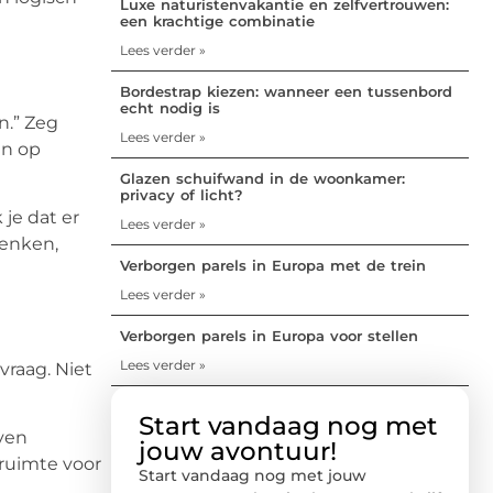
Luxe naturistenvakantie en zelfvertrouwen:
een krachtige combinatie
Lees verder »
Bordestrap kiezen: wanneer een tussenbord
echt nodig is
n.” Zeg
Lees verder »
en op
Glazen schuifwand in de woonkamer:
privacy of licht?
je dat er
Lees verder »
denken,
Verborgen parels in Europa met de trein
Lees verder »
Verborgen parels in Europa voor stellen
Lees verder »
vraag. Niet
Start vandaag nog met
even
jouw avontuur!
ruimte voor
Start vandaag nog met jouw