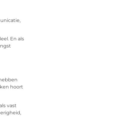
unicatie,
el. En als
angst
e hebben
maken hoort
ls vast
erigheid,