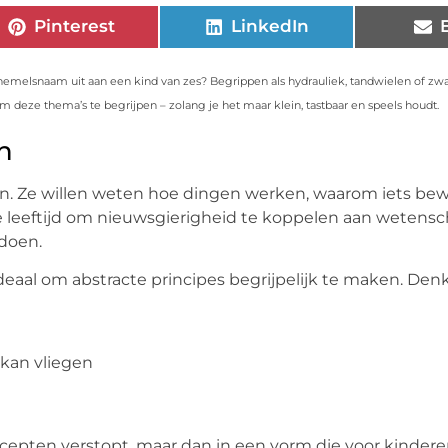
Pinterest
LinkedIn
n hemelsnaam uit aan een kind van zes? Begrippen als hydrauliek, tandwielen of zw
om deze thema’s te begrijpen – zolang je het maar klein, tastbaar en speels houdt.
n
agen. Ze willen weten hoe dingen werken, waarom iets be
ecte leeftijd om nieuwsgierigheid te koppelen aan wetens
 doen.
eaal om abstracte principes begrijpelijk te maken. Denk
kan vliegen
cepten verstopt, maar dan in een vorm die voor kindere