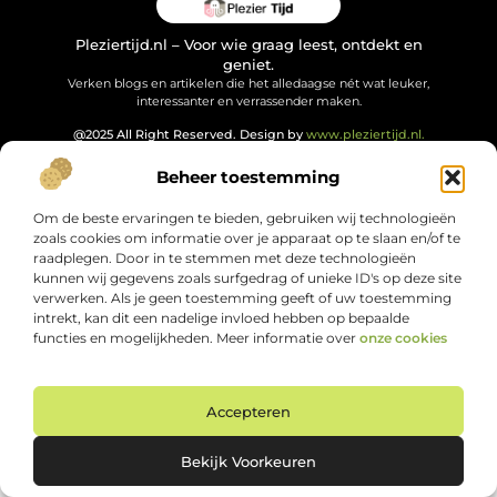
Pleziertijd.nl – Voor wie graag leest, ontdekt en
geniet.
Verken blogs en artikelen die het alledaagse nét wat leuker,
interessanter en verrassender maken.
@2025 All Right Reserved. Design by
www.pleziertijd.nl.
Beheer toestemming
Om de beste ervaringen te bieden, gebruiken wij technologieën
zoals cookies om informatie over je apparaat op te slaan en/of te
raadplegen. Door in te stemmen met deze technologieën
kunnen wij gegevens zoals surfgedrag of unieke ID's op deze site
verwerken. Als je geen toestemming geeft of uw toestemming
intrekt, kan dit een nadelige invloed hebben op bepaalde
functies en mogelijkheden. Meer informatie over
onze cookies
Accepteren
Bekijk Voorkeuren