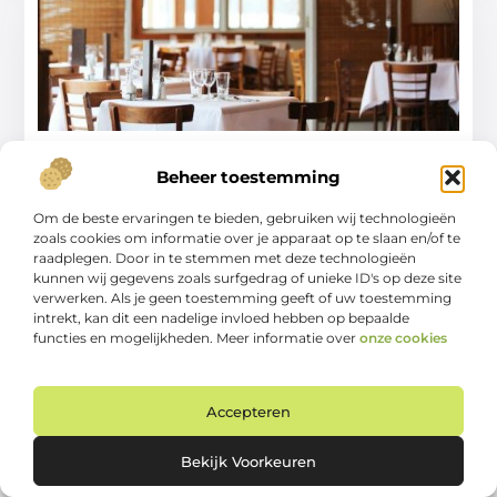
Restaurantontwerp en sfeer
Beheer toestemming
Goed artikel? Deel hem dan op: Share on X (Twitter)
Om de beste ervaringen te bieden, gebruiken wij technologieën
Share on Facebook Share on Pinterest Share on
zoals cookies om informatie over je apparaat op te slaan en/of te
LinkedIn Share
raadplegen. Door in te stemmen met deze technologieën
kunnen wij gegevens zoals surfgedrag of unieke ID's op deze site
...
verwerken. Als je geen toestemming geeft of uw toestemming
Eten
intrekt, kan dit een nadelige invloed hebben op bepaalde
functies en mogelijkheden. Meer informatie over
onze cookies
Accepteren
Bekijk Voorkeuren