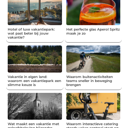
Hotel of luxe vakantiepark:
Het perfecte glas Aperol Spritz
wat past beter bij jouw
maak je zo
vakantie?
Vakantie in eigen land:
Waarom buitenactiviteiten
waarom een vakantiepark een
teams sneller in beweging
slimme keuze is
brengen
Wat maakt een vakantie met
Waarom interactieve catering
geloofsbeleving bijzonder
steeds vaker centraal staat op