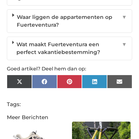
Waar liggen de appartementen op
▼
Fuerteventura?
Wat maakt Fuerteventura een
▼
perfect vakantiebestemming?
Goed artikel? Deel hem dan op:
X
Facebook
Pinterest
LinkedIn
Email
(Twitter)
Tags:
Meer Berichten