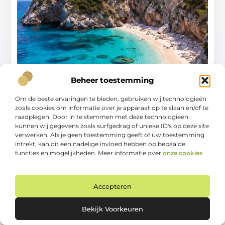
Beheer toestemming
Om de beste ervaringen te bieden, gebruiken wij technologieën
Verborgen stranden in Europa
zoals cookies om informatie over je apparaat op te slaan en/of te
raadplegen. Door in te stemmen met deze technologieën
Goed artikel? Deel hem dan op: Share on X (Twitter)
kunnen wij gegevens zoals surfgedrag of unieke ID's op deze site
Share on Facebook Share on Pinterest Share on
verwerken. Als je geen toestemming geeft of uw toestemming
intrekt, kan dit een nadelige invloed hebben op bepaalde
LinkedIn Share
functies en mogelijkheden. Meer informatie over
onze cookies
...
Verborgen pareltjes om te bezoeken
Accepteren
Bekijk Voorkeuren