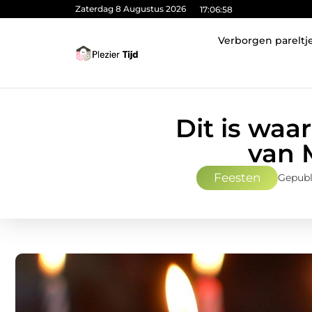
Zaterdag 8 Augustus 2026
17:06:59
Verborgen pareltj
Dit is waa
van 
Feesten
Gepubli