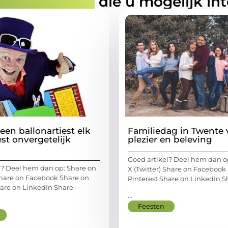
rde artikelen
die u mogelijk in
en ballonartiest elk
Familiedag in Twente 
st onvergetelijk
plezier en beleving
Goed artikel? Deel hem dan o
l? Deel hem dan op: Share on
X (Twitter) Share on Facebook
 Share on Facebook Share on
Pinterest Share on LinkedIn S
hare on LinkedIn Share
...
Feesten