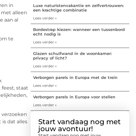
ren in
Luxe naturistenvakantie en zelfvertrouwen:
een krachtige combinatie
r met alleen
Lees verder »
e aan al
Bordestrap kiezen: wanneer een tussenbord
echt nodig is
 om te
Lees verder »
Glazen schuifwand in de woonkamer:
privacy of licht?
Lees verder »
Verborgen parels in Europa met de trein
k
Lees verder »
feest, staat
elijkheden,
Verborgen parels in Europa voor stellen
Lees verder »
le verzoeken
Start vandaag nog met
is dat alles
jouw avontuur!
Start vandaag nog met jouw