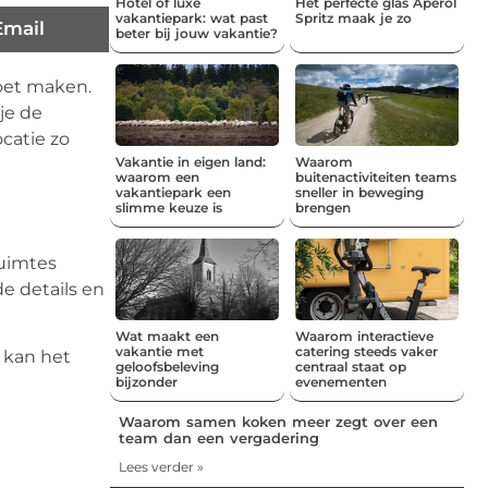
Hotel of luxe
Het perfecte glas Aperol
vakantiepark: wat past
Spritz maak je zo
Email
beter bij jouw vakantie?
moet maken.
je de
catie zo
Vakantie in eigen land:
Waarom
waarom een
buitenactiviteiten teams
vakantiepark een
sneller in beweging
slimme keuze is
brengen
ruimtes
e details en
Wat maakt een
Waarom interactieve
vakantie met
catering steeds vaker
e kan het
geloofsbeleving
centraal staat op
bijzonder
evenementen
Waarom samen koken meer zegt over een
team dan een vergadering
Lees verder »