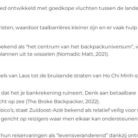
s goed ontwikkeld met goedkope vluchten tussen de land
sten, waardoor taalbarrières kleiner zijn en er vaak hul
 bekend als “het centrum van het backpackuniversum”, 
annen uit te wisselen (Nomadic Matt, 2021).
ls van Laos tot de bruisende straten van Ho Chi Minh-st
 dat het je bankrekening ruïneert. Denk aan betaalbare
ht op zee (The Broke Backpacker, 2022).
ico’s, staat Zuidoost-Azië bekend als relatief veilig voor 
ericht op reizigers waar men elkaar kan ondersteunen
hun reiservaringen als “levensveranderend” dankzij o