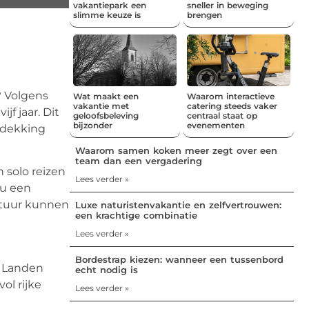
vakantiepark een
sneller in beweging
slimme keuze is
brengen
? Volgens
Wat maakt een
Waarom interactieve
vakantie met
catering steeds vaker
f jaar. Dit
geloofsbeleving
centraal staat op
bijzonder
evenementen
ntdekking
Waarom samen koken meer zegt over een
team dan een vergadering
n solo reizen
Lees verder »
nu een
ontuur kunnen
Luxe naturistenvakantie en zelfvertrouwen:
een krachtige combinatie
Lees verder »
Bordestrap kiezen: wanneer een tussenbord
. Landen
echt nodig is
ol rijke
Lees verder »