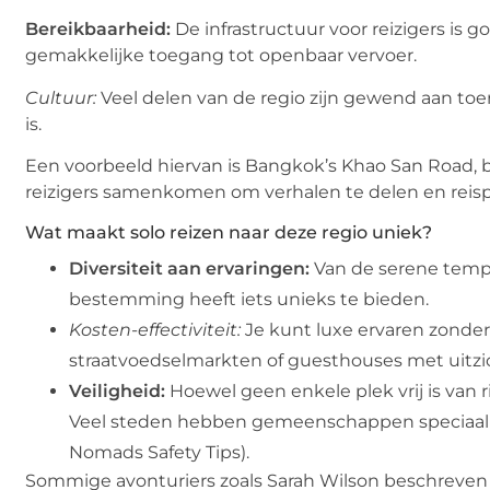
Bereikbaarheid:
De infrastructuur voor reizigers i
gemakkelijke toegang tot openbaar vervoer.
Cultuur:
Veel delen van de regio zijn gewend aan toeri
is.
Een voorbeeld hiervan is Bangkok’s Khao San Road,
reizigers samenkomen om verhalen te delen en reispl
Wat maakt solo reizen naar deze regio uniek?
Diversiteit aan ervaringen:
Van de serene tempe
bestemming heeft iets unieks te bieden.
Kosten-effectiviteit:
Je kunt luxe ervaren zonder
straatvoedselmarkten of guesthouses met uitzic
Veiligheid:
Hoewel geen enkele plek vrij is van ris
Veel steden hebben gemeenschappen speciaal g
Nomads Safety Tips).
Sommige avonturiers zoals Sarah Wilson beschreven 