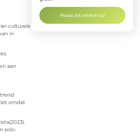
Plaats dit artikel nu!
an culturele
kan in
es.
men aan
 trend
ziet omdat
sta(2023).
 solo-