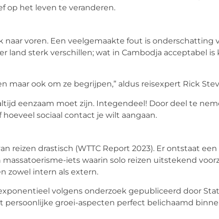
f op het leven te veranderen.
k naar voren. Een veelgemaakte fout is onderschatting v
land sterk verschillen; wat in Cambodja acceptabel is 
en maar ook om ze begrijpen,” aldus reisexpert Rick Stev
altijd eenzaam moet zijn. Integendeel! Door deel te ne
elf hoeveel sociaal contact je wilt aangaan.
reizen drastisch (WTTC Report 2023). Er ontstaat een
n massatoerisme-iets waarin solo reizen uitstekend voor
 zowel intern als extern.
xponentieel volgens onderzoek gepubliceerd door Stati
ersoonlijke groei-aspecten perfect belichaamd binnen