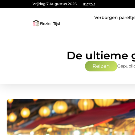
Vrijdag 7 Augustus 2026
11:27:54
Verborgen pareltj
De ultieme g
Reizen
Gepublic