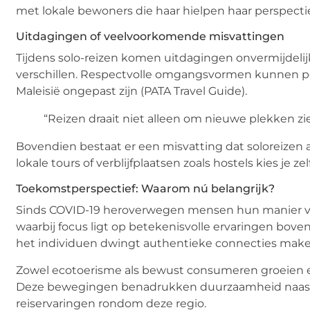
met lokale bewoners die haar hielpen haar perspectie
Uitdagingen of veelvoorkomende misvattingen
Tijdens solo-reizen komen uitdagingen onvermijdelij
verschillen. Respectvolle omgangsvormen kunnen per 
Maleisië ongepast zijn (PATA Travel Guide).
“Reizen draait niet alleen om nieuwe plekken zi
Bovendien bestaat er een misvatting dat soloreizen 
lokale tours of verblijfplaatsen zoals hostels kies je z
Toekomstperspectief: Waarom nú belangrijk?
Sinds COVID-19 heroverwegen mensen hun manier van 
waarbij focus ligt op betekenisvolle ervaringen bove
het individuen dwingt authentieke connecties maken
Zowel ecotoerisme als bewust consumeren groeien e
Deze bewegingen benadrukken duurzaamheid naast p
reiservaringen rondom deze regio.