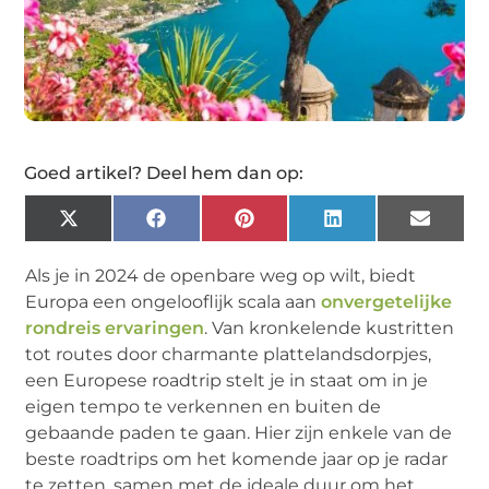
Goed artikel? Deel hem dan op:
X
Facebook
Pinterest
LinkedIn
Email
(Twitter)
Als je in 2024 de openbare weg op wilt, biedt
Europa een ongelooflijk scala aan
onvergetelijke
rondreis ervaringen
. Van kronkelende kustritten
tot routes door charmante plattelandsdorpjes,
een Europese roadtrip stelt je in staat om in je
eigen tempo te verkennen en buiten de
gebaande paden te gaan. Hier zijn enkele van de
beste roadtrips om het komende jaar op je radar
te zetten, samen met de ideale duur om het